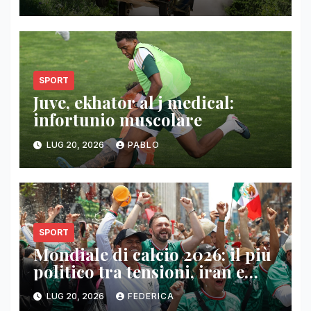
SPORT
Juve, ekhator al j medical:
infortunio muscolare
LUG 20, 2026
PABLO
SPORT
Mondiale di calcio 2026: il più
politico tra tensioni, iran e
falkland
LUG 20, 2026
FEDERICA