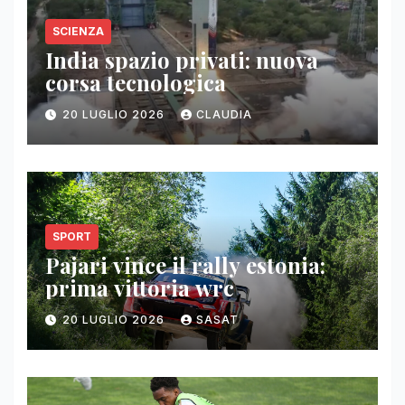
SCIENZA
India spazio privati: nuova
corsa tecnologica
20 LUGLIO 2026
CLAUDIA
SPORT
Pajari vince il rally estonia:
prima vittoria wrc
20 LUGLIO 2026
SASAT