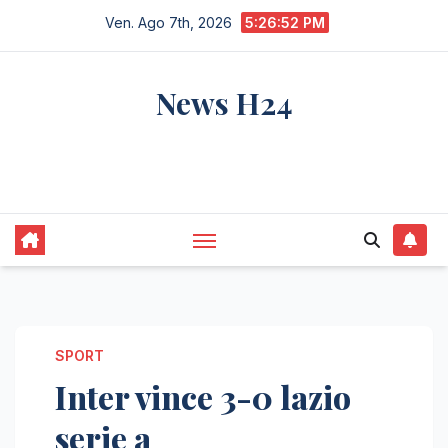
Salta
Ven. Ago 7th, 2026
5:26:53 PM
al
contenuto
News H24
notizie sempre aggiornate dall'italia e dal
mondo
SPORT
Inter vince 3-0 lazio
serie a