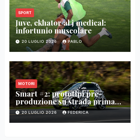
SPORT
Juve, ekhator al j medical:
infortunio muscolare
20 LUGLIO 2026
PABLO
MOTORI
Smart #2: prototipi pre-
produzione su strada prima
del paris motor show 2026
20 LUGLIO 2026
FEDERICA