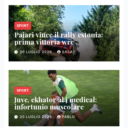
SPORT
Pajari vince il rally estonia:
prima vittoria wrc
20 LUGLIO 2026
SASAT
SPORT
Juve, ekhator al j medical:
infortunio muscolare
20 LUGLIO 2026
PABLO