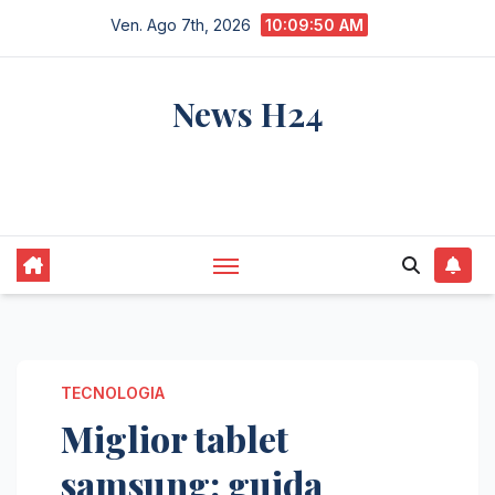
Salta
Ven. Ago 7th, 2026
10:09:51 AM
al
contenuto
News H24
notizie sempre aggiornate dall'italia e dal
mondo
TECNOLOGIA
Miglior tablet
samsung: guida