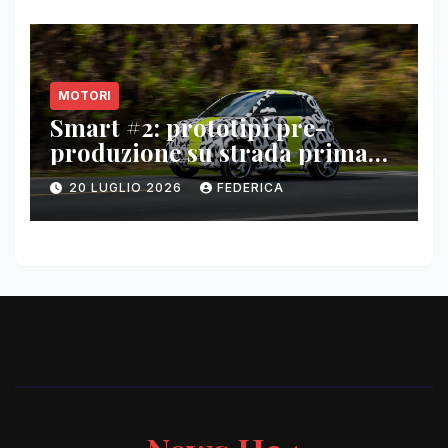
MOTORI
Smart #2: prototipi pre-
produzione su strada prima
del paris motor show 2026
20 LUGLIO 2026
FEDERICA