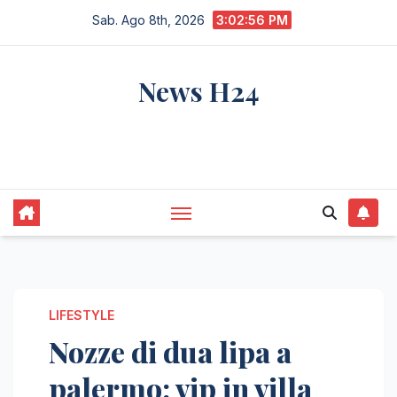
Salta
Sab. Ago 8th, 2026
3:02:57 PM
al
contenuto
News H24
notizie sempre aggiornate dall'italia e dal
mondo
LIFESTYLE
Nozze di dua lipa a
palermo: vip in villa