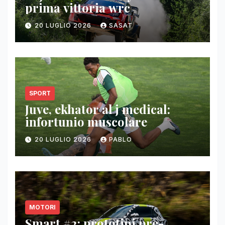
prima vittoria wrc
20 LUGLIO 2026
SASAT
SPORT
Juve, ekhator al j medical:
infortunio muscolare
20 LUGLIO 2026
PABLO
MOTORI
Smart #2: prototipi pre-