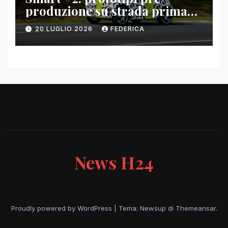
produzione su strada prima
del paris motor show 2026
20 LUGLIO 2026
FEDERICA
News H24
Proudly powered by WordPress
|
Tema: Newsup di
Themeansar
.