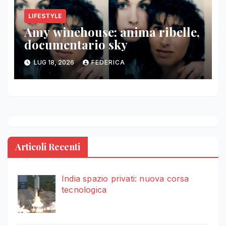
LIFESTYLE
Amy winehouse: anima ribelle,
documentario sky
LUG 18, 2026
FEDERICA
Articoli Recenti
India spazio privati: nuova corsa
tecnologica