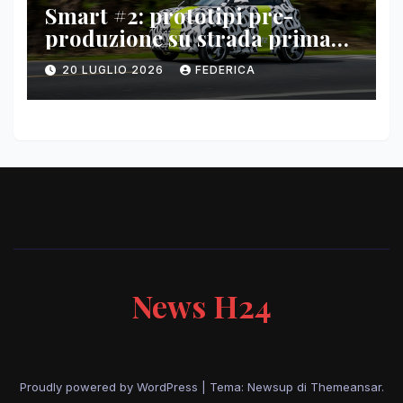
Smart #2: prototipi pre-
produzione su strada prima
del paris motor show 2026
20 LUGLIO 2026
FEDERICA
News H24
Proudly powered by WordPress
|
Tema: Newsup di
Themeansar
.