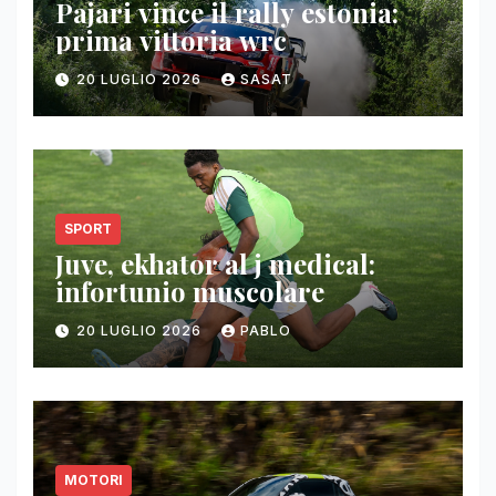
Pajari vince il rally estonia:
prima vittoria wrc
20 LUGLIO 2026
SASAT
SPORT
Juve, ekhator al j medical:
infortunio muscolare
20 LUGLIO 2026
PABLO
MOTORI