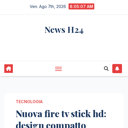
Salta
Ven. Ago 7th, 2026
8:05:08 AM
al
contenuto
News H24
notizie sempre aggiornate dall'italia e dal
mondo
TECNOLOGIA
Nuova fire tv stick hd:
design compatto