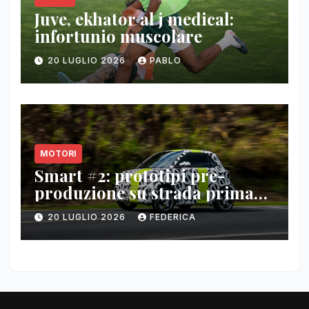
Juve, ekhator al j medical:
infortunio muscolare
20 LUGLIO 2026
PABLO
MOTORI
Smart #2: prototipi pre-
produzione su strada prima
del paris motor show 2026
20 LUGLIO 2026
FEDERICA