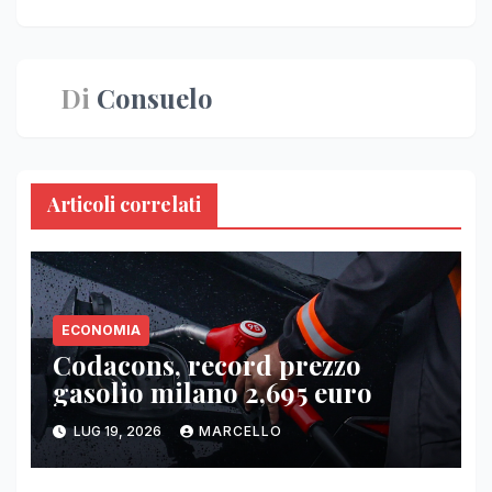
articoli
Di
Consuelo
Articoli correlati
ECONOMIA
Codacons, record prezzo
gasolio milano 2,695 euro
LUG 19, 2026
MARCELLO