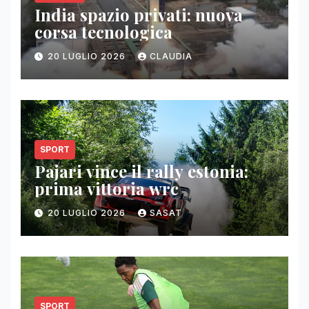
India spazio privati: nuova
corsa tecnologica
20 LUGLIO 2026
CLAUDIA
SPORT
Pajari vince il rally estonia:
prima vittoria wrc
20 LUGLIO 2026
SASAT
SPORT