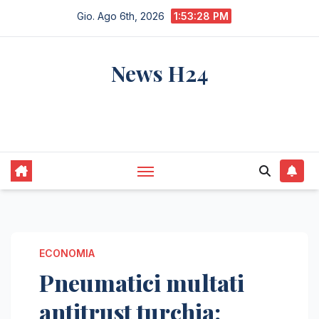
Salta
Gio. Ago 6th, 2026
1:53:29 PM
al
contenuto
News H24
notizie sempre aggiornate dall'italia e dal
mondo
ECONOMIA
Pneumatici multati
antitrust turchia: