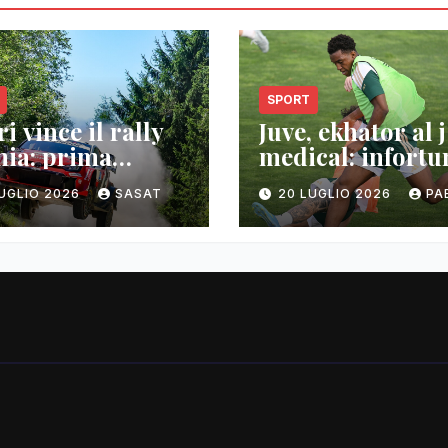
SPORT
i vince il rally
Juve, ekhator al j
nia: prima
medical: infortu
oria wrc
muscolare
LUGLIO 2026
SASAT
20 LUGLIO 2026
PA