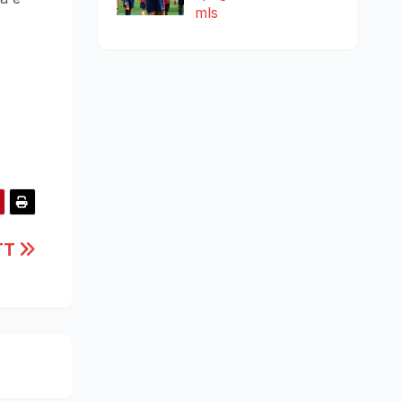
mls
 TT