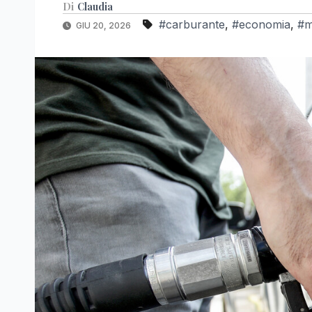
Di
Claudia
#carburante
,
#economia
,
#m
GIU 20, 2026