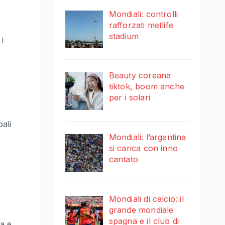
Mondiali: controlli
rafforzati metlife
stadium
i
Beauty coreana
tiktok, boom anche
per i solari
ali
Mondiali: l’argentina
si carica con inno
cantato
Mondiali di calcio: il
grande mondiale
spagna e il club di
da e