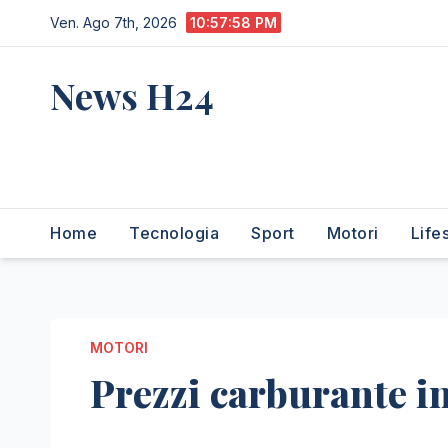
Salta
Ven. Ago 7th, 2026
10:57:59 PM
al
contenuto
News H24
notizie sempre aggiornate
dall'italia e dal mondo
Home
Tecnologia
Sport
Motori
Life
MOTORI
Prezzi carburante in