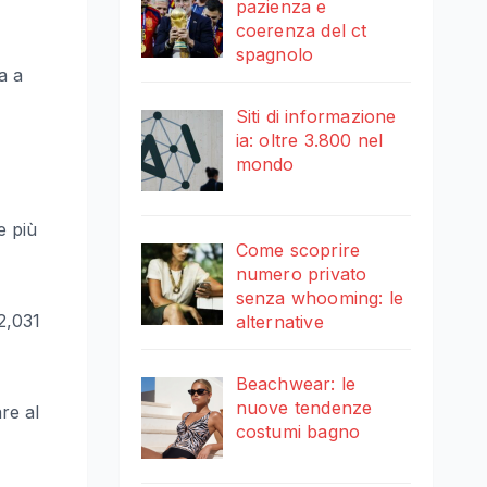
pazienza e
coerenza del ct
spagnolo
a a
Siti di informazione
ia: oltre 3.800 nel
mondo
e più
Come scoprire
numero privato
senza whooming: le
 2,031
alternative
Beachwear: le
nuove tendenze
re al
costumi bagno