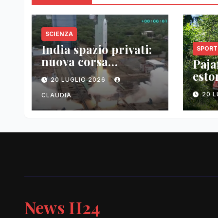
SCIENZA
India spazio privati:
SPORT
nuova corsa
Pajar
tecnologica
esto
20 LUGLIO 2026
vitt
20 
CLAUDIA
News H24