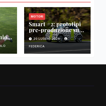
MOTORI
Smart #2: prototipi
pre-produzione su
strada prima del
nio
20 LUGLIO 2026
paris motor show
2026
BLO
FEDERICA