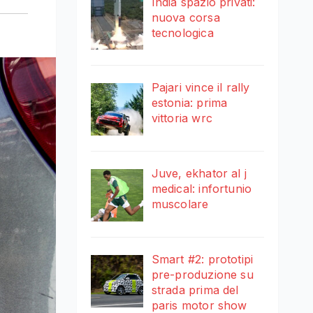
India spazio privati:
nuova corsa
tecnologica
Pajari vince il rally
estonia: prima
vittoria wrc
Juve, ekhator al j
medical: infortunio
muscolare
Smart #2: prototipi
pre-produzione su
strada prima del
paris motor show