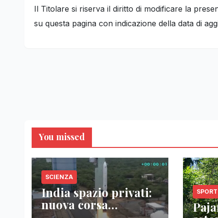
Il Titolare si riserva il diritto di modificare la p
su questa pagina con indicazione della data di agg
You missed
SCIENZA
India spazio privati:
SPORT
nuova corsa
Pajar
tecnologica