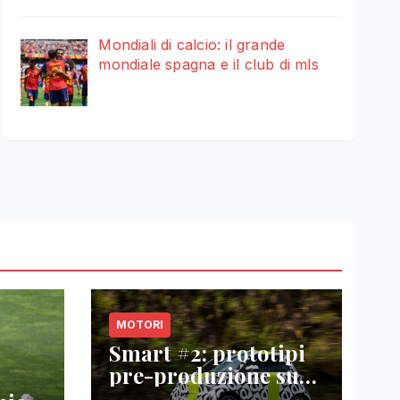
Mondiali di calcio: il grande
mondiale spagna e il club di mls
MOTORI
Smart #2: prototipi
pre-produzione su
strada prima del