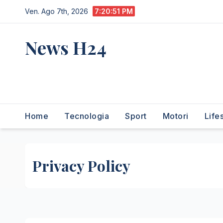
Salta
Ven. Ago 7th, 2026
7:20:52 PM
al
contenuto
News H24
notizie sempre aggiornate
dall'italia e dal mondo
Home
Tecnologia
Sport
Motori
Life
Privacy Policy