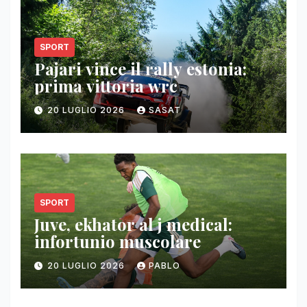
SPORT
Pajari vince il rally estonia:
prima vittoria wrc
20 LUGLIO 2026
SASAT
SPORT
Juve, ekhator al j medical:
infortunio muscolare
20 LUGLIO 2026
PABLO