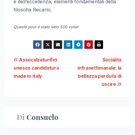
e dell’eccellenza, elementi fondamentali della
filosofia Recarlo.
Questo post é stato letto 500 volte!
Navigazione
Assocalzaturifici
Socialità
unesco candidatura
infrasettimanale: la
articoli
made in italy
bellezza perduta di
uscire
Di
Consuelo