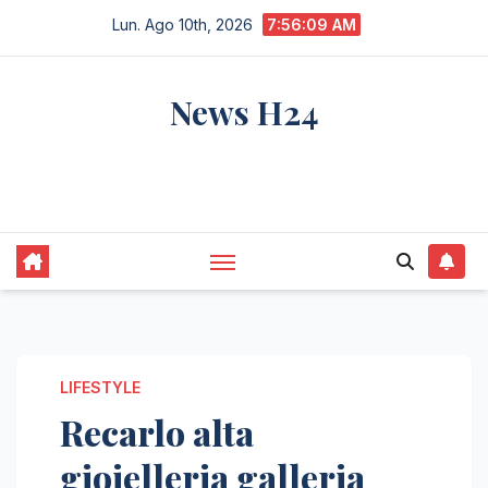
Salta
Lun. Ago 10th, 2026
7:56:10 AM
al
contenuto
News H24
notizie sempre aggiornate dall'italia e dal
mondo
LIFESTYLE
Recarlo alta
gioielleria galleria