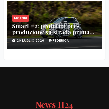
MOTORI
Smart #2: prototipi pre-
produzione su strada prima
del paris motor show 2026
20 LUGLIO 2026
FEDERICA
News H24