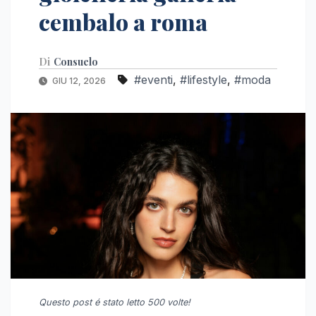
cembalo a roma
Di
Consuelo
#eventi
,
#lifestyle
,
#moda
GIU 12, 2026
Questo post é stato letto 500 volte!