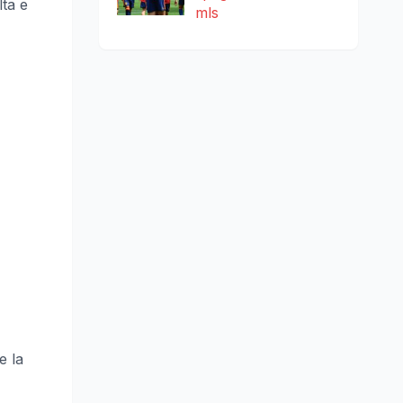
lta e
mls
e la