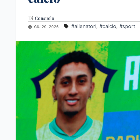
Di
Consuelo
#allenatori
,
#calcio
,
#sport
GIU 29, 2026