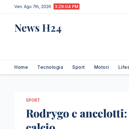
Salta
Ven. Ago 7th, 2026
3:29:05 PM
al
contenuto
News H24
notizie sempre aggiornate
dall'italia e dal mondo
Home
Tecnologia
Sport
Motori
Life
SPORT
Rodrygo e ancelotti:
calcio