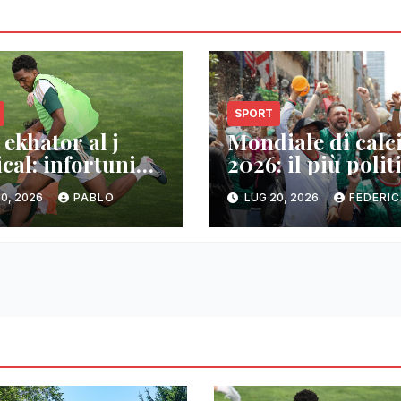
SPORT
 ekhator al j
Mondiale di calc
cal: infortunio
2026: il più polit
olare
tra tensioni, iran
0, 2026
PABLO
LUG 20, 2026
FEDERI
falkland