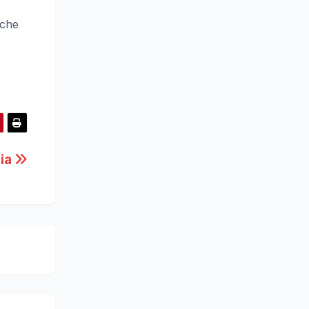
 che
zia