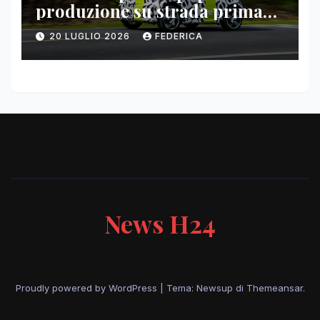
produzione su strada prima
del paris motor show 2026
20 LUGLIO 2026
FEDERICA
News H24
Proudly powered by WordPress
|
Tema: Newsup di
Themeansar
.