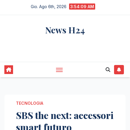
Salta
Gio. Ago 6th, 2026
3:54:10 AM
al
contenuto
News H24
notizie sempre aggiornate dall'italia e dal
mondo
TECNOLOGIA
SBS the next: accessori
smart futuro