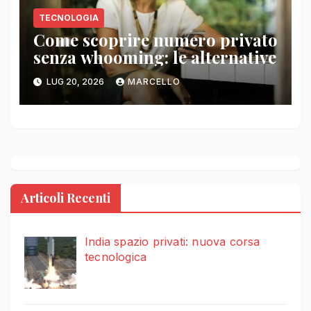
TECNOLOGIA
Come scoprire numero privato
senza whooming: le alternative
LUG 20, 2026
MARCELLO
Articoli Recenti
India spazio privati: nuova corsa
tecnologica