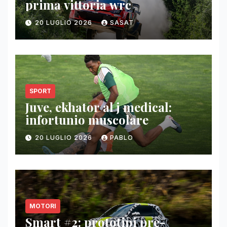
prima vittoria wrc
20 LUGLIO 2026
SASAT
SPORT
Juve, ekhator al j medical:
infortunio muscolare
20 LUGLIO 2026
PABLO
MOTORI
Smart #2: prototipi pre-