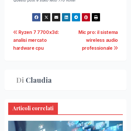
Questo post é stato letto 770 volte!
Navigazione
Ryzen 7 7700x3d:
Mic pro: il sistema
analisi mercato
wireless audio
articoli
hardware cpu
professionale
Di
Claudia
Articoli correlati