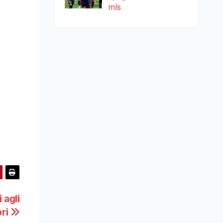
mls
 agli
ori