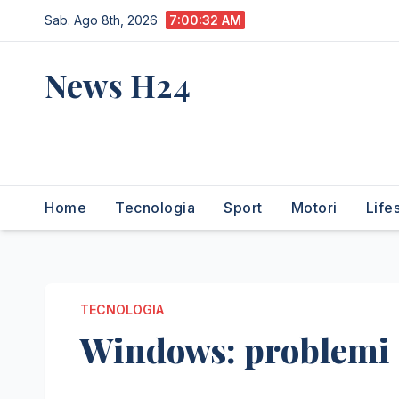
Salta
Sab. Ago 8th, 2026
7:00:33 AM
al
contenuto
News H24
notizie sempre aggiornate
dall'italia e dal mondo
Home
Tecnologia
Sport
Motori
Life
TECNOLOGIA
Windows: problemi a