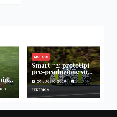
MOTORI
Smart #2: prototipi
pre-produzione su
strada prima del
nio
20 LUGLIO 2026
paris motor show
2026
BLO
FEDERICA