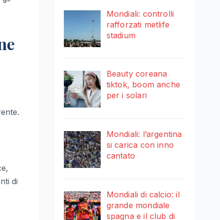
Mondiali: controlli
rafforzati metlife
stadium
one
Beauty coreana
tiktok, boom anche
per i solari
rente.
Mondiali: l’argentina
si carica con inno
cantato
ce,
ti di
Mondiali di calcio: il
grande mondiale
spagna e il club di