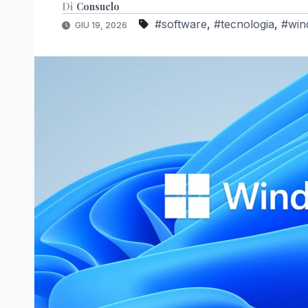
Di
Consuelo
#software
,
#tecnologia
,
#win
GIU 19, 2026