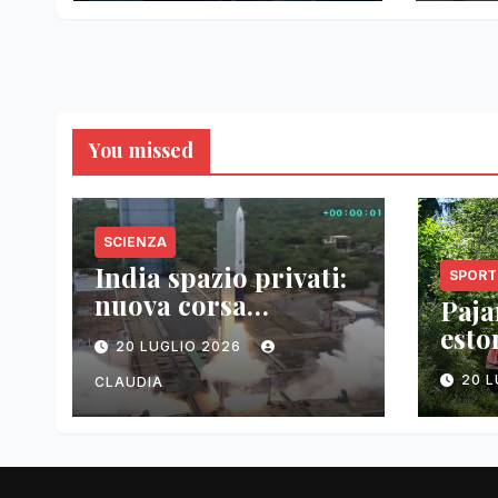
You missed
SCIENZA
India spazio privati:
SPORT
nuova corsa
Pajar
tecnologica
esto
20 LUGLIO 2026
vitt
20 
CLAUDIA