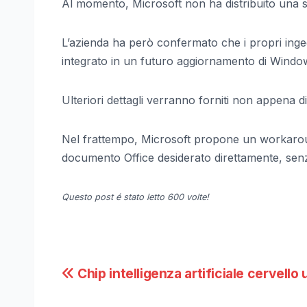
Al momento, Microsoft non ha distribuito una 
L’azienda ha però confermato che i propri ingeg
integrato in un futuro aggiornamento di Windo
Ulteriori dettagli verranno forniti non appena di
Nel frattempo, Microsoft propone un workaround d
documento Office desiderato direttamente, senz
Questo post é stato letto 600 volte!
Navigazione
Chip intelligenza artificiale cervell
articoli