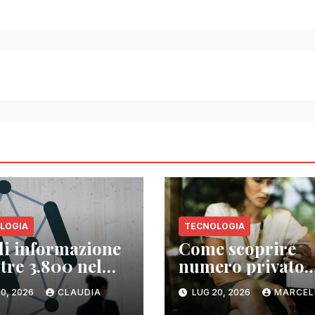
LOGIA
TECNOLOGIA
 di informazione
Come scoprire
ltre 3.800 nel
numero privato
do
senza whooming:
0, 2026
CLAUDIA
LUG 20, 2026
MARCEL
alternative