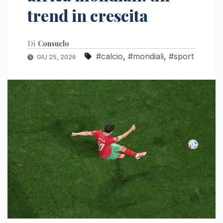
trend in crescita
Di
Consuelo
#calcio
,
#mondiali
,
#sport
GIU 25, 2026