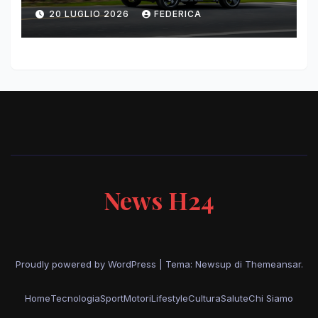
del paris motor show 2026
20 LUGLIO 2026
FEDERICA
News H24
Proudly powered by WordPress
|
Tema: Newsup di
Themeansar
.
Home
Tecnologia
Sport
Motori
Lifestyle
Cultura
Salute
Chi Siamo