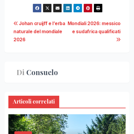
Navigazione
Johan cruijff e l’erba
Mondiali 2026: messico
naturale del mondiale
e sudafrica qualificati
articoli
2026
Di
Consuelo
Articoli correlati