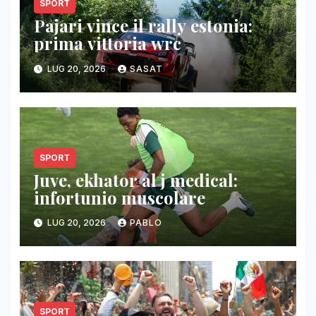
SPORT
Pajari vince il rally estonia:
prima vittoria wrc
LUG 20, 2026
SASAT
SPORT
Juve, ekhator al j medical:
infortunio muscolare
LUG 20, 2026
PABLO
SPORT