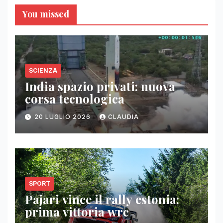
You missed
SCIENZA
India spazio privati: nuova
corsa tecnologica
20 LUGLIO 2026
CLAUDIA
SPORT
Pajari vince il rally estonia:
prima vittoria wrc