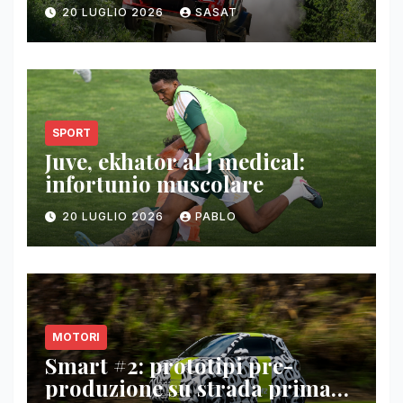
20 LUGLIO 2026
SASAT
SPORT
Juve, ekhator al j medical:
infortunio muscolare
20 LUGLIO 2026
PABLO
MOTORI
Smart #2: prototipi pre-
produzione su strada prima