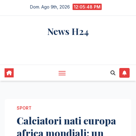
Salta
Dom. Ago 9th, 2026
12:05:49 PM
al
contenuto
News H24
notizie sempre aggiornate dall'italia e dal
mondo
SPORT
Calciatori nati europa
africa mondiali: un