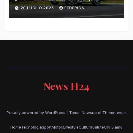
del paris motor show 2026
20 LUGLIO 2026
FEDERICA
News H24
Proudly powered by WordPress
|
Tema: Newsup di
Themeansar
.
Home
Tecnologia
Sport
Motori
Lifestyle
Cultura
Salute
Chi Siamo