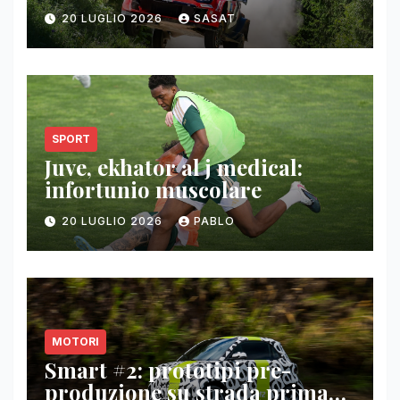
20 LUGLIO 2026
SASAT
SPORT
Juve, ekhator al j medical:
infortunio muscolare
20 LUGLIO 2026
PABLO
MOTORI
Smart #2: prototipi pre-
produzione su strada prima