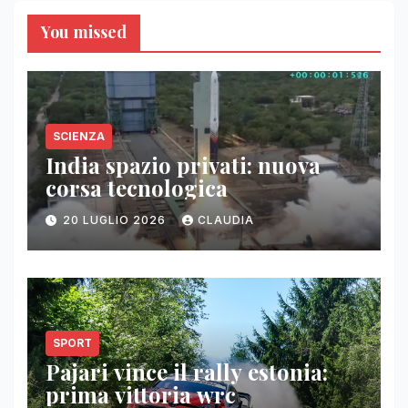
You missed
SCIENZA
India spazio privati: nuova
corsa tecnologica
20 LUGLIO 2026
CLAUDIA
SPORT
Pajari vince il rally estonia:
prima vittoria wrc