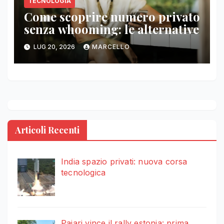
TECNOLOGIA
Come scoprire numero privato
senza whooming: le alternative
LUG 20, 2026
MARCELLO
Articoli Recenti
India spazio privati: nuova corsa
tecnologica
Pajari vince il rally estonia: prima