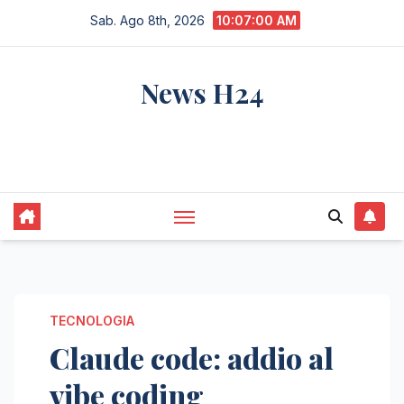
Salta
Sab. Ago 8th, 2026
10:07:01 AM
al
contenuto
News H24
notizie sempre aggiornate dall'italia e dal
mondo
TECNOLOGIA
Claude code: addio al
vibe coding