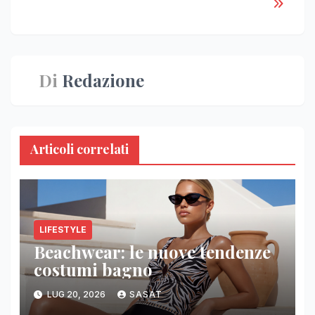
Di
Redazione
Articoli correlati
LIFESTYLE
Beachwear: le nuove tendenze
costumi bagno
LUG 20, 2026
SASAT