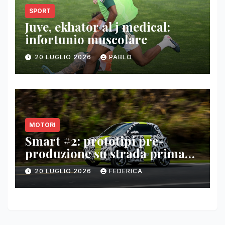
SPORT
Juve, ekhator al j medical:
infortunio muscolare
20 LUGLIO 2026
PABLO
MOTORI
Smart #2: prototipi pre-
produzione su strada prima
del paris motor show 2026
20 LUGLIO 2026
FEDERICA