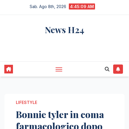
Salta
Sab. Ago 8th, 2026
4:45:10 AM
al
contenuto
News H24
notizie sempre aggiornate dall'italia e dal
mondo
LIFESTYLE
Bonnie tyler in coma
farmacologico dopo