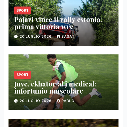
SPORT
Pajari vince il rally estonia:
prima vittoria wrc
20 LUGLIO 2026
SASAT
SPORT
Juve, ekhator al j medical:
infortunio muscolare
20 LUGLIO 2026
PABLO