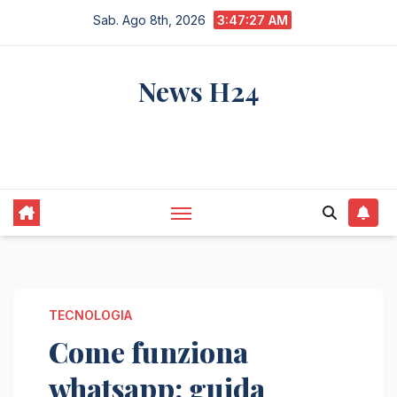
Salta
Sab. Ago 8th, 2026
3:47:28 AM
al
contenuto
News H24
notizie sempre aggiornate dall'italia e dal
mondo
TECNOLOGIA
Come funziona
whatsapp: guida