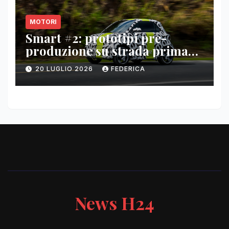
MOTORI
Smart #2: prototipi pre-
produzione su strada prima
del paris motor show 2026
20 LUGLIO 2026
FEDERICA
News H24