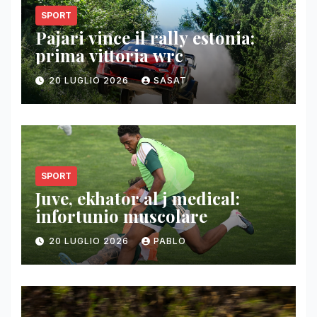
SPORT
Pajari vince il rally estonia:
prima vittoria wrc
20 LUGLIO 2026
SASAT
SPORT
Juve, ekhator al j medical:
infortunio muscolare
20 LUGLIO 2026
PABLO