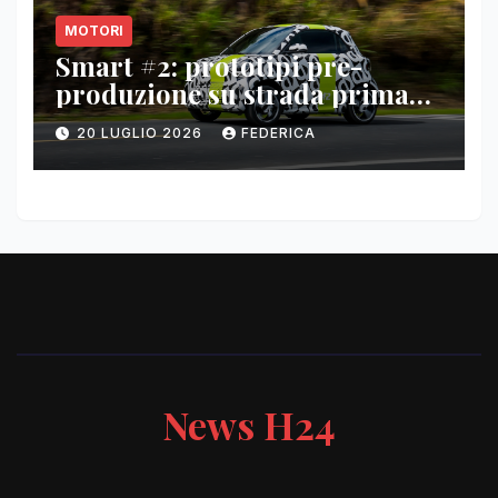
MOTORI
Smart #2: prototipi pre-
produzione su strada prima
del paris motor show 2026
20 LUGLIO 2026
FEDERICA
News H24