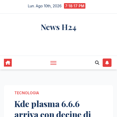
Salta
Lun. Ago 10th, 2026
7:18:18 PM
al
contenuto
News H24
notizie sempre aggiornate dall'italia e dal
mondo
TECNOLOGIA
Kde plasma 6.6.6
arriva con decine di