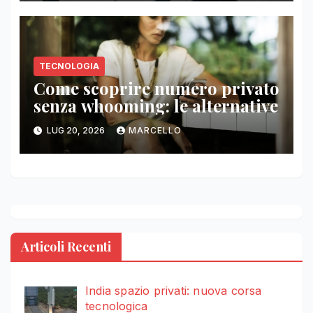
TECNOLOGIA
Come scoprire numero privato
senza whooming: le alternative
LUG 20, 2026
MARCELLO
Articoli Recenti
India spazio privati: nuova corsa
tecnologica