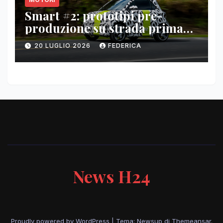
Smart #2: prototipi pre-
produzione su strada prima
del paris motor show 2026
20 LUGLIO 2026
FEDERICA
News H24
Proudly powered by WordPress
|
Tema: Newsup di
Themeansar
.