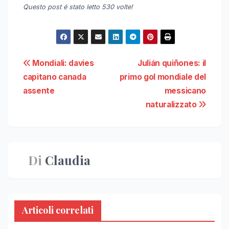
Questo post é stato letto 530 volte!
Navigazione
Mondiali: davies
Julián quiñones: il
capitano canada
primo gol mondiale del
articoli
assente
messicano
naturalizzato
Di
Claudia
Articoli correlati