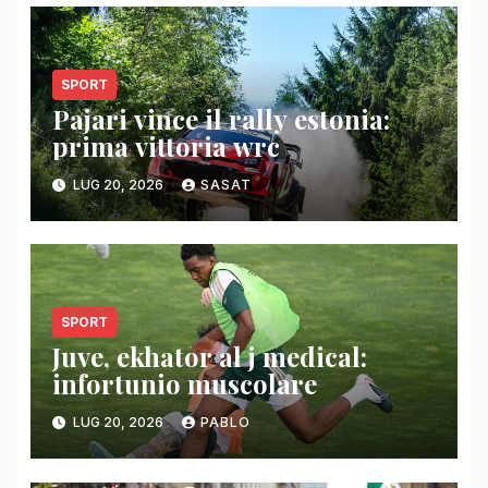
SPORT
Pajari vince il rally estonia:
prima vittoria wrc
LUG 20, 2026
SASAT
SPORT
Juve, ekhator al j medical:
infortunio muscolare
LUG 20, 2026
PABLO