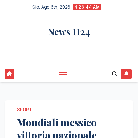
Salta
Gio. Ago 6th, 2026
4:26:45 AM
al
contenuto
News H24
notizie sempre aggiornate dall'italia e dal
mondo
SPORT
Mondiali messico
vittoria nazionale