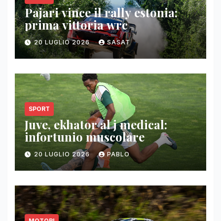
Pajari vince il rally estonia:
prima vittoria wrc
20 LUGLIO 2026
SASAT
SPORT
Juve, ekhator al j medical:
infortunio muscolare
20 LUGLIO 2026
PABLO
MOTORI