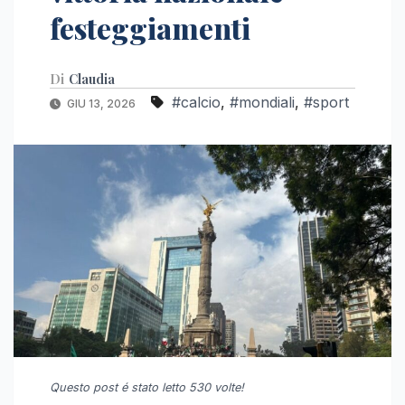
festeggiamenti
Di
Claudia
#calcio
,
#mondiali
,
#sport
GIU 13, 2026
Questo post é stato letto 530 volte!