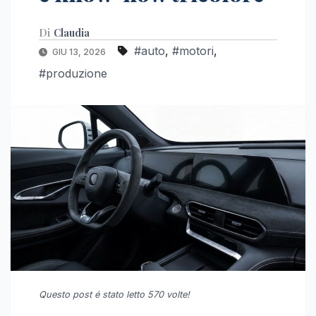
Di
Claudia
#auto
,
#motori
,
GIU 13, 2026
#produzione
Questo post é stato letto 570 volte!