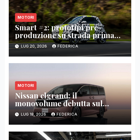
MOTORI
Smart #2: prototipi pre-
produzione su strada prima
del paris motor show 2026
LUG 20, 2026
FEDERICA
MOTORI
Nissan elgrand: il
monovolume debutta sul
mercato giapponese
LUG 18, 2026
FEDERICA