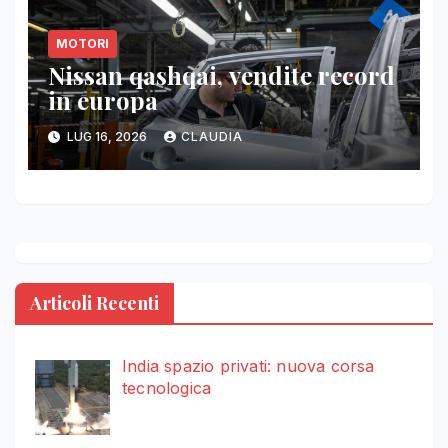
MOTORI
Nissan qashqai, vendite record
in europa
LUG 16, 2026
CLAUDIA
Articoli Recenti
India spazio privati: nuova corsa
tecnologica