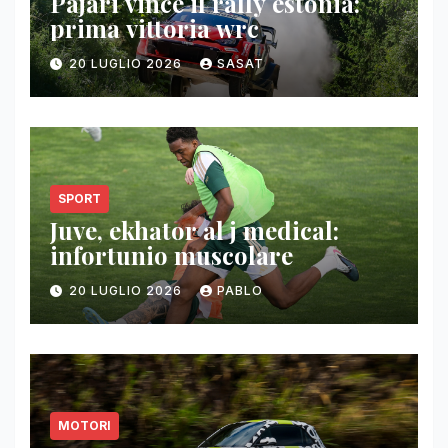
Pajari vince il rally estonia:
prima vittoria wrc
20 LUGLIO 2026
SASAT
SPORT
Juve, ekhator al j medical:
infortunio muscolare
20 LUGLIO 2026
PABLO
MOTORI