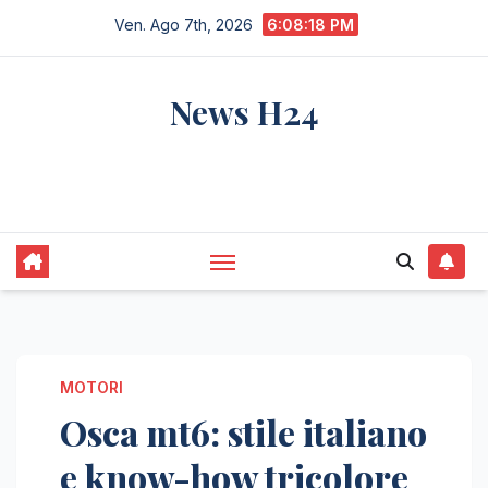
Salta
Ven. Ago 7th, 2026
6:08:19 PM
al
contenuto
News H24
notizie sempre aggiornate dall'italia e dal
mondo
MOTORI
Osca mt6: stile italiano
e know-how tricolore