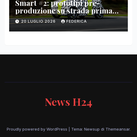
Smart #2: prototipi pre-
produzione su strada prima
del paris motor show 2026
20 LUGLIO 2026
FEDERICA
News H24
Proudly powered by WordPress
|
Tema: Newsup di
Themeansar
.