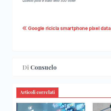
Questo post é stato letto 500 volte!
Navigazione
Google ricicla smartphone pixel data
articoli
Di
Consuelo
Articoli correlati