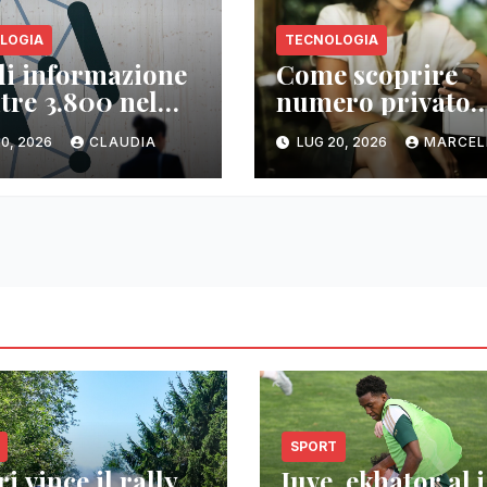
LOGIA
TECNOLOGIA
 di informazione
Come scoprire
ltre 3.800 nel
numero privato
do
senza whooming:
0, 2026
CLAUDIA
LUG 20, 2026
MARCEL
alternative
SPORT
i vince il rally
Juve, ekhator al j