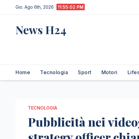
Salta
Gio. Ago 6th, 2026
11:55:03 PM
al
contenuto
News H24
notizie sempre aggiornate
dall'italia e dal mondo
Home
Tecnologia
Sport
Motori
Life
TECNOLOGIA
Pubblicità nei video
strategy officer chia