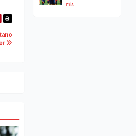
mls
tano
er