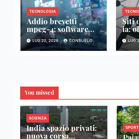
TECNOLOGIA
TECNO
Addio brevetti
Siti
mpeg-4: software
ia: o
libero senza costi
mon
LUG 20, 2026
CONSUELO
LUG 2
You missed
SCIENZA
India spazio privati:
SPORT
nuova corsa
Pajar