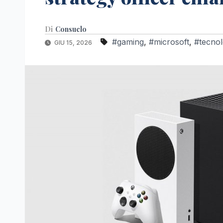
Di
Consuelo
#gaming
,
#microsoft
,
#tecnol
GIU 15, 2026