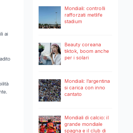
Mondiali: controlli
rafforzati metlife
stadium
i ai
Beauty coreana
tiktok, boom anche
per i solari
adito
Mondiali: l’argentina
lità
si carica con inno
nte.
cantato
Mondiali di calcio: il
grande mondiale
spagna e il club di