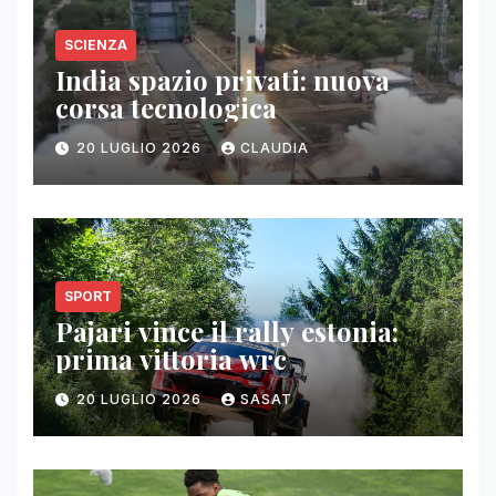
SCIENZA
India spazio privati: nuova
corsa tecnologica
20 LUGLIO 2026
CLAUDIA
SPORT
Pajari vince il rally estonia:
prima vittoria wrc
20 LUGLIO 2026
SASAT