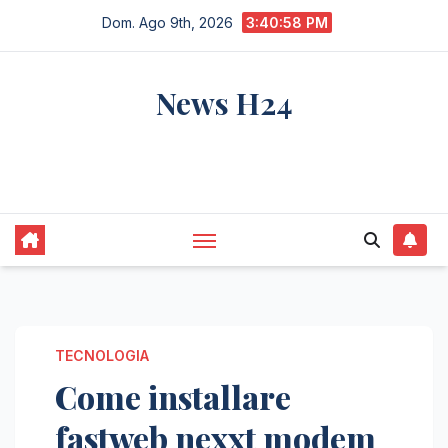
Salta
Dom. Ago 9th, 2026
3:41:00 PM
al
contenuto
News H24
notizie sempre aggiornate dall'italia e dal
mondo
TECNOLOGIA
Come installare
fastweb nexxt modem