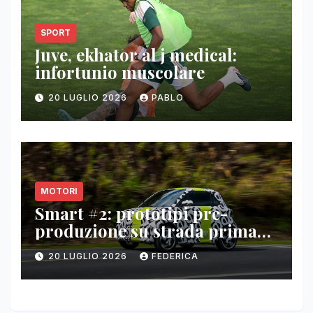
SPORT
Juve, ekhator al j medical:
infortunio muscolare
20 LUGLIO 2026
PABLO
MOTORI
Smart #2: prototipi pre-
produzione su strada prima
del paris motor show 2026
20 LUGLIO 2026
FEDERICA