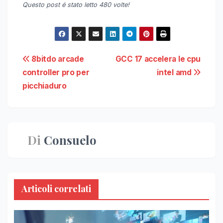
Questo post é stato letto 480 volte!
Navigazione
8bitdo arcade
GCC 17 accelera le cpu
controller pro per
intel amd
articoli
picchiaduro
Di
Consuelo
Articoli correlati