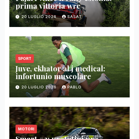
prima vittoria wrc
20 LUGLIO 2026
SASAT
SPORT
Juve, ekhator al j medical:
infortunio muscolare
20 LUGLIO 2026
PABLO
MOTORI
Smart #2: prototipi pre-