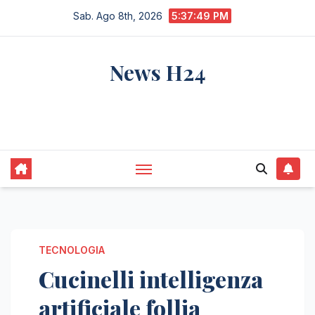
Salta
Sab. Ago 8th, 2026
5:37:50 PM
al
contenuto
News H24
notizie sempre aggiornate dall'italia e dal
mondo
TECNOLOGIA
Cucinelli intelligenza
artificiale follia