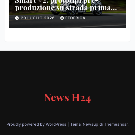
produzione su strada prima
del paris motor show 2026
20 LUGLIO 2026
FEDERICA
News H24
Proudly powered by WordPress
|
Tema: Newsup di
Themeansar
.