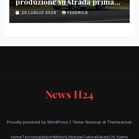
produzione su strada prima
del paris motor show 2026
20 LUGLIO 2026
FEDERICA
News H24
Proudly powered by WordPress
|
Tema: Newsup di
Themeansar
.
Home
Tecnologia
Sport
Motori
Lifestyle
Cultura
Salute
Chi Siamo