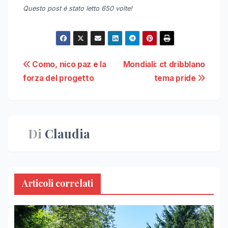
Questo post é stato letto 650 volte!
Navigazione
Como, nico paz e la
Mondiali: ct dribblano
forza del progetto
tema pride
articoli
Di
Claudia
Articoli correlati