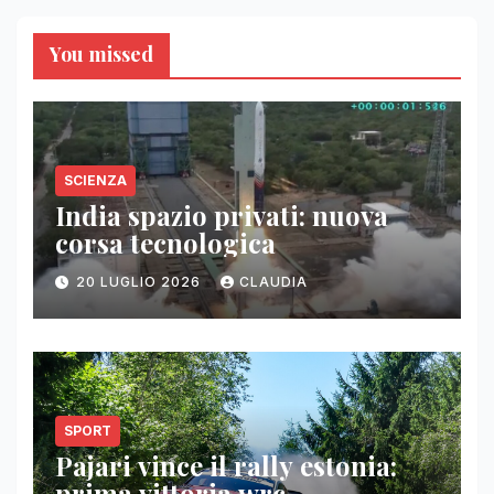
You missed
SCIENZA
India spazio privati: nuova
corsa tecnologica
20 LUGLIO 2026
CLAUDIA
SPORT
Pajari vince il rally estonia:
prima vittoria wrc