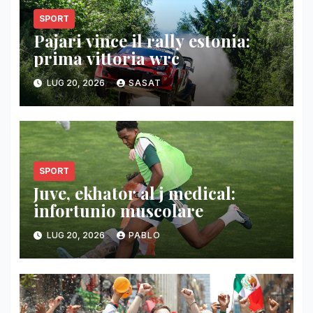
SPORT
Pajari vince il rally estonia:
prima vittoria wrc
LUG 20, 2026
SASAT
SPORT
Juve, ekhator al j medical:
infortunio muscolare
LUG 20, 2026
PABLO