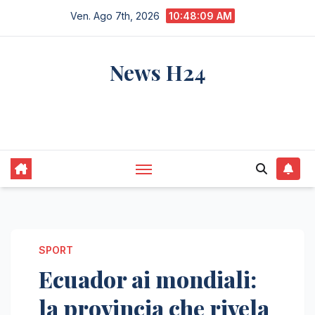
Salta
Ven. Ago 7th, 2026
10:48:10 AM
al
contenuto
News H24
notizie sempre aggiornate dall'italia e dal
mondo
SPORT
Ecuador ai mondiali:
la provincia che rivela