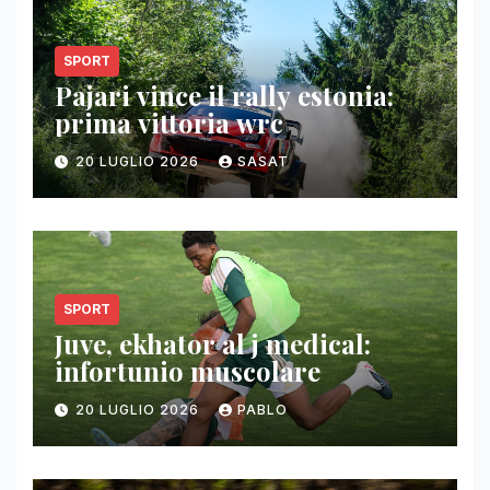
SPORT
Pajari vince il rally estonia:
prima vittoria wrc
20 LUGLIO 2026
SASAT
SPORT
Juve, ekhator al j medical:
infortunio muscolare
20 LUGLIO 2026
PABLO