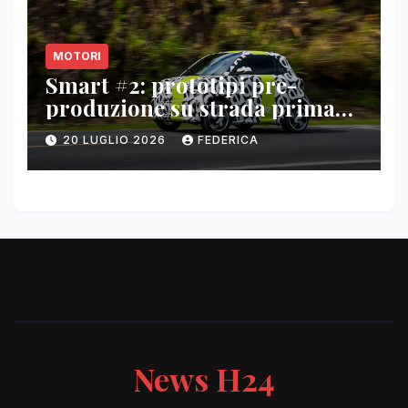
MOTORI
Smart #2: prototipi pre-
produzione su strada prima
del paris motor show 2026
20 LUGLIO 2026
FEDERICA
News H24