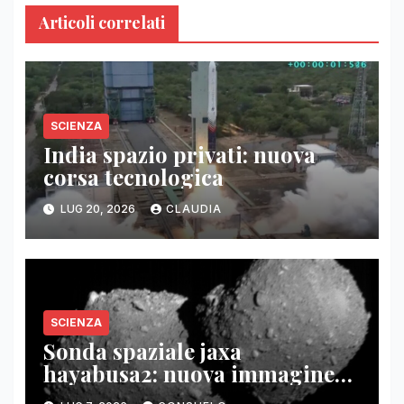
Articoli correlati
SCIENZA
India spazio privati: nuova
corsa tecnologica
LUG 20, 2026
CLAUDIA
SCIENZA
Sonda spaziale jaxa
hayabusa2: nuova immagine
asteroide torifune