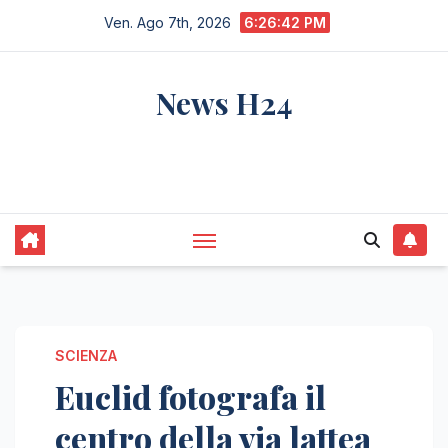
Salta
Ven. Ago 7th, 2026
6:26:43 PM
al
contenuto
News H24
notizie sempre aggiornate dall'italia e dal
mondo
SCIENZA
Euclid fotografa il
centro della via lattea