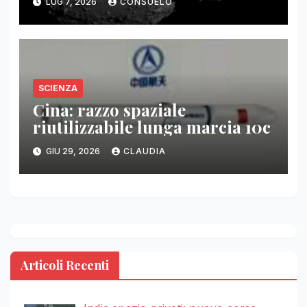
LUG 7, 2026
CONSUELO
SCIENZA
Cina: razzo spaziale
riutilizzabile lunga marcia 10c
GIU 29, 2026
CLAUDIA
Articoli Recenti