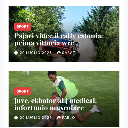
SPORT
Pajari vince il rally estonia:
prima vittoria wrc
20 LUGLIO 2026
SASAT
SPORT
Juve, ekhator al j medical:
infortunio muscolare
20 LUGLIO 2026
PABLO