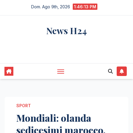
Salta
Dom. Ago 9th, 2026
1:46:14 PM
al
contenuto
News H24
notizie sempre aggiornate dall'italia e dal
mondo
SPORT
Mondiali: olanda
sedicesimi marocco,