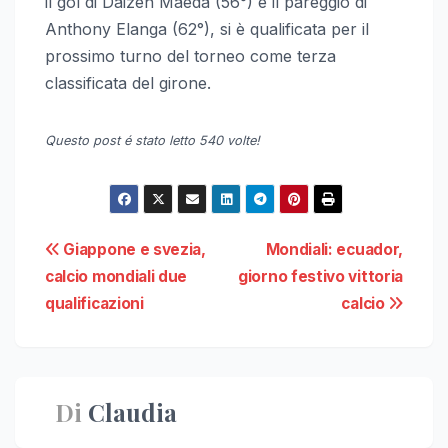
il gol di Daizen Maeda (56°) e il pareggio di
Anthony Elanga (62°), si è qualificata per il
prossimo turno del torneo come terza
classificata del girone.
Questo post é stato letto 540 volte!
Navigazione
Giappone e svezia,
Mondiali: ecuador,
calcio mondiali due
giorno festivo vittoria
articoli
qualificazioni
calcio
Di
Claudia