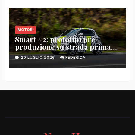
MOTORI
Smart #2: prototipi pre-
produzione su strada prima
del paris motor show 2026
20 LUGLIO 2026
FEDERICA