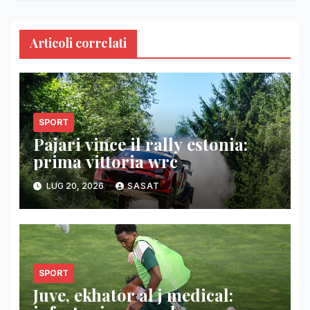
Articoli correlati
SPORT
Pajari vince il rally estonia:
prima vittoria wrc
LUG 20, 2026
SASAT
SPORT
Juve, ekhator al j medical: