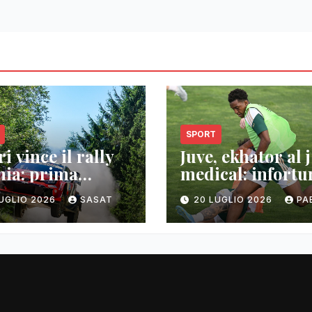
SPORT
i vince il rally
Juve, ekhator al j
nia: prima
medical: infortu
oria wrc
muscolare
LUGLIO 2026
SASAT
20 LUGLIO 2026
PA