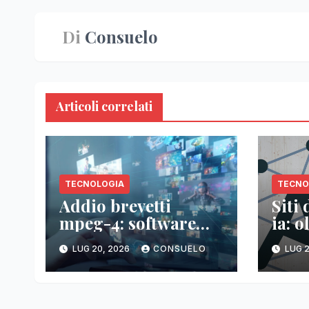
Di
Consuelo
Articoli correlati
TECNOLOGIA
TECNO
Addio brevetti
Siti
mpeg-4: software
ia: o
libero senza costi
mon
LUG 20, 2026
CONSUELO
LUG 2