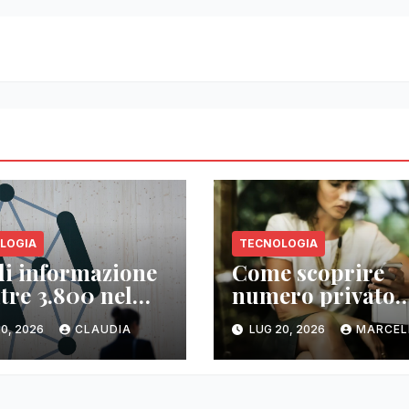
LOGIA
TECNOLOGIA
 di informazione
Come scoprire
ltre 3.800 nel
numero privato
do
senza whooming:
0, 2026
CLAUDIA
LUG 20, 2026
MARCEL
alternative