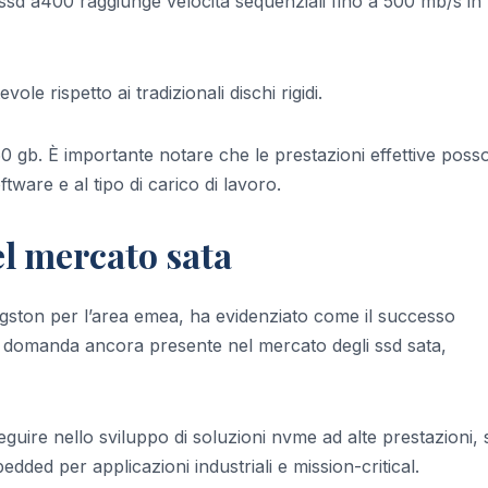
’ssd a400 raggiunge velocità sequenziali fino a 500 mb/s in
e rispetto ai tradizionali dischi rigidi.
0 gb. È importante notare che le prestazioni effettive pos
tware e al tipo di carico di lavoro.
l mercato sata
gston per l’area emea, ha evidenziato come il successo
e domanda ancora presente nel mercato degli ssd sata,
seguire nello sviluppo di soluzioni nvme ad alte prestazioni, 
edded per applicazioni industriali e mission-critical.