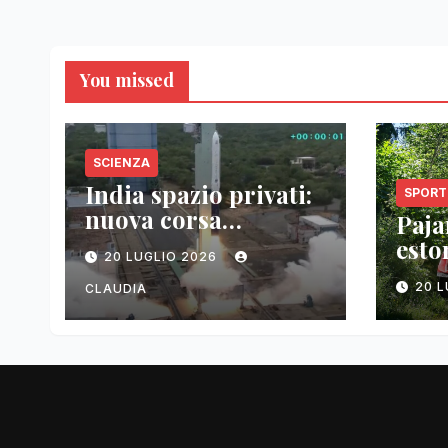
You missed
SCIENZA
India spazio privati:
SPORT
nuova corsa
Pajar
tecnologica
esto
20 LUGLIO 2026
vitt
20 
CLAUDIA