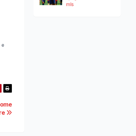
mls
 e
 come
ere