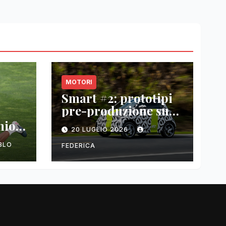
MOTORI
Smart #2: prototipi
pre-produzione su
strada prima del
nio
20 LUGLIO 2026
paris motor show
2026
BLO
FEDERICA