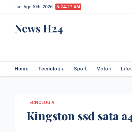
Salta
Lun. Ago 10th, 2026
5:24:28 AM
al
contenuto
News H24
notizie sempre aggiornate
dall'italia e dal mondo
Home
Tecnologia
Sport
Motori
Life
TECNOLOGIA
Kingston ssd sata a4