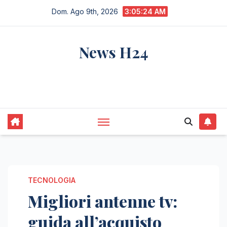
Salta
Dom. Ago 9th, 2026
3:05:25 AM
al
contenuto
News H24
notizie sempre aggiornate dall'italia e dal
mondo
TECNOLOGIA
Migliori antenne tv:
guida all’acquisto