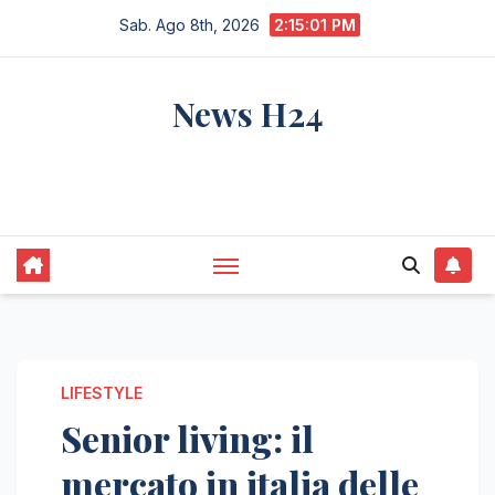
Salta
Sab. Ago 8th, 2026
2:15:02 PM
al
contenuto
News H24
notizie sempre aggiornate dall'italia e dal
mondo
LIFESTYLE
Senior living: il
mercato in italia delle