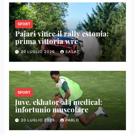
SPORT
Pajari vince il rally estonia:
prima vittoria wrc
20 LUGLIO 2026
SASAT
SPORT
Juve, ekhator al j medical:
infortunio muscolare
20 LUGLIO 2026
PABLO