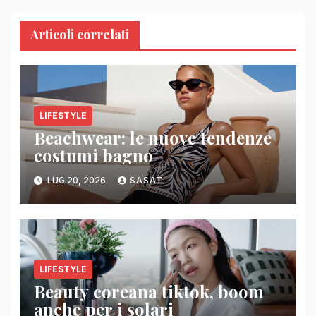
Articoli correlati
LIFESTYLE
Beachwear: le nuove tendenze
costumi bagno
LUG 20, 2026
SASAT
LIFESTYLE
Beauty coreana tiktok, boom
anche per i solari