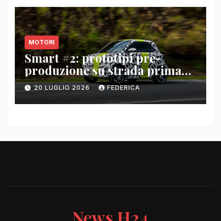
MOTORI
Smart #2: prototipi pre-
produzione su strada prima
del paris motor show 2026
20 LUGLIO 2026
FEDERICA
News H24