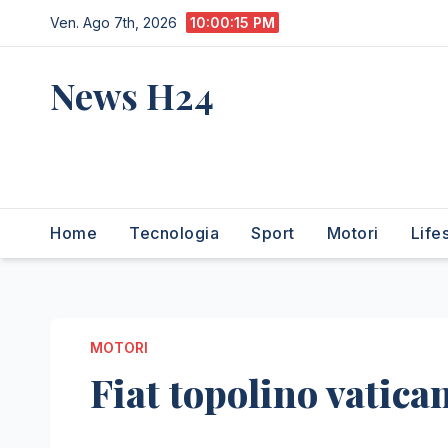
Salta
Ven. Ago 7th, 2026
10:00:16 PM
al
contenuto
News H24
notizie sempre aggiornate
dall'italia e dal mondo
Home
Tecnologia
Sport
Motori
Life
MOTORI
Fiat topolino vatica