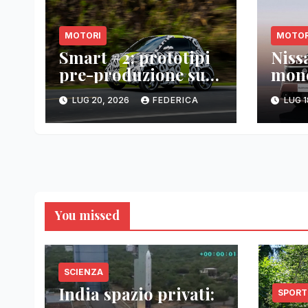
MOTORI
MOTOR
Smart #2: prototipi
Niss
pre-produzione su
mon
strada prima del
debu
LUG 20, 2026
FEDERICA
LUG 1
paris motor show
giap
2026
You missed
SCIENZA
India spazio privati:
SPORT