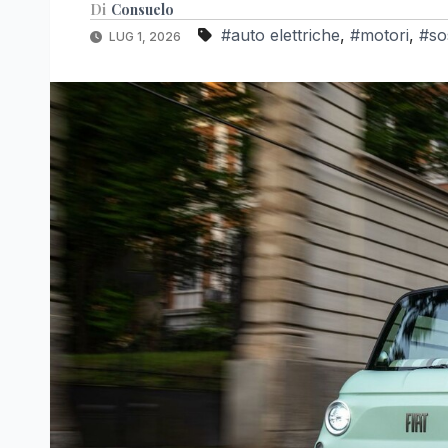
Di
Consuelo
#auto elettriche
,
#motori
,
#sos
LUG 1, 2026