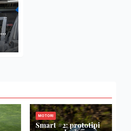
n
A
MOTORI
Smart #2: prototipi