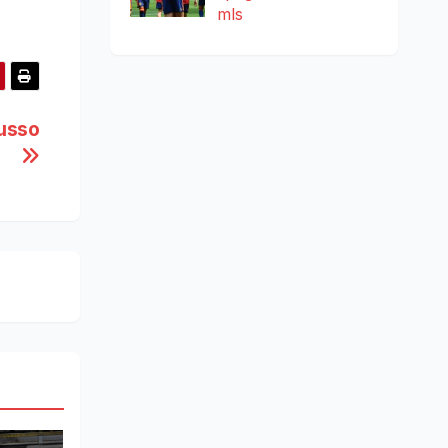
mls
lusso