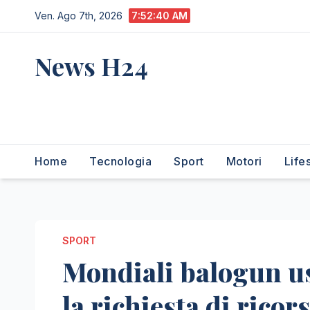
Salta
Ven. Ago 7th, 2026
7:52:41 AM
al
contenuto
News H24
notizie sempre aggiornate
dall'italia e dal mondo
Home
Tecnologia
Sport
Motori
Life
SPORT
Mondiali balogun usa
la richiesta di ricor