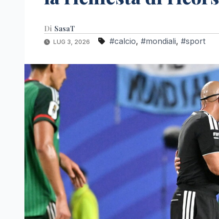
Di
SasaT
#calcio
,
#mondiali
,
#sport
LUG 3, 2026