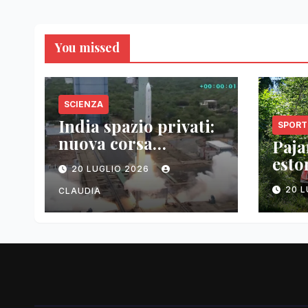
You missed
SCIENZA
India spazio privati:
SPORT
nuova corsa
Pajar
tecnologica
esto
20 LUGLIO 2026
vitt
20 
CLAUDIA