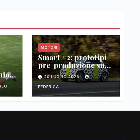
MOTORI
Smart #2: prototipi
pre-produzione su
strada prima del
nio
20 LUGLIO 2026
paris motor show
2026
BLO
FEDERICA