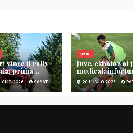
SPORT
i vince il rally
Juve, ekhator al j
nia: prima
medical: infortu
oria wrc
muscolare
LUGLIO 2026
SASAT
20 LUGLIO 2026
PA