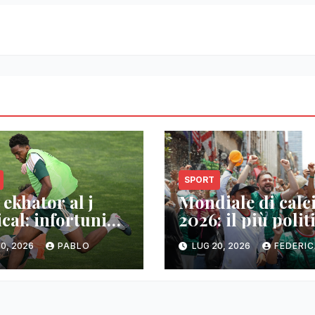
SPORT
 ekhator al j
Mondiale di calc
cal: infortunio
2026: il più polit
olare
tra tensioni, iran
0, 2026
PABLO
LUG 20, 2026
FEDERI
falkland