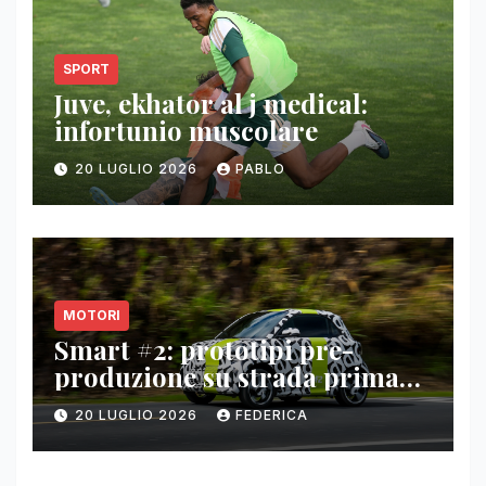
SPORT
Juve, ekhator al j medical:
infortunio muscolare
20 LUGLIO 2026
PABLO
MOTORI
Smart #2: prototipi pre-
produzione su strada prima
del paris motor show 2026
20 LUGLIO 2026
FEDERICA