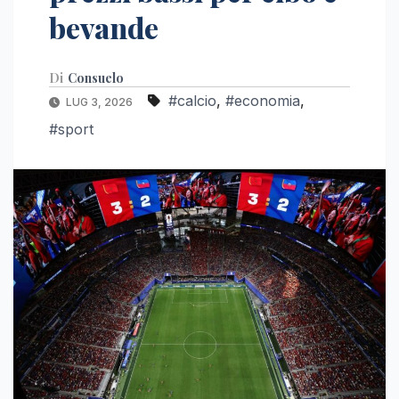
bevande
Di
Consuelo
#calcio
,
#economia
,
LUG 3, 2026
#sport