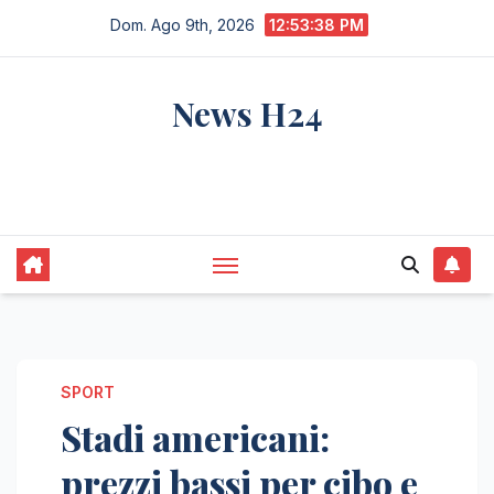
Salta
Dom. Ago 9th, 2026
12:53:39 PM
al
contenuto
News H24
notizie sempre aggiornate dall'italia e dal
mondo
SPORT
Stadi americani:
prezzi bassi per cibo e