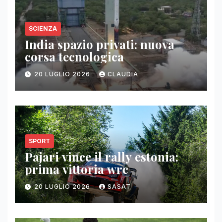
SCIENZA
India spazio privati: nuova
corsa tecnologica
20 LUGLIO 2026
CLAUDIA
SPORT
Pajari vince il rally estonia:
prima vittoria wrc
20 LUGLIO 2026
SASAT