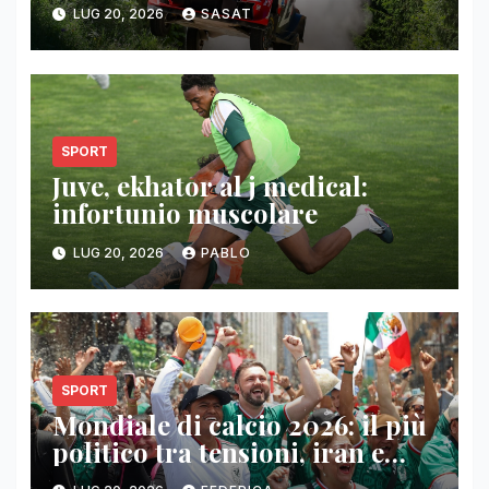
LUG 20, 2026
SASAT
SPORT
Juve, ekhator al j medical:
infortunio muscolare
LUG 20, 2026
PABLO
SPORT
Mondiale di calcio 2026: il più
politico tra tensioni, iran e
falkland