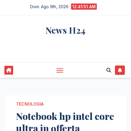
Salta
Dom. Ago 9th, 2026
12:41:52 AM
al
contenuto
News H24
notizie sempre aggiornate dall'italia e dal
mondo
TECNOLOGIA
Notebook hp intel core
ultra in offerta