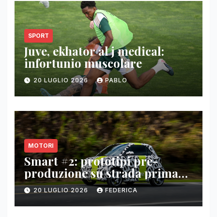
SPORT
Juve, ekhator al j medical:
infortunio muscolare
20 LUGLIO 2026
PABLO
MOTORI
Smart #2: prototipi pre-
produzione su strada prima
del paris motor show 2026
20 LUGLIO 2026
FEDERICA