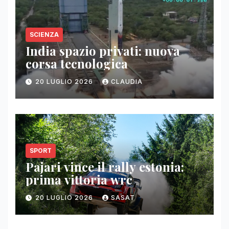
SCIENZA
India spazio privati: nuova
corsa tecnologica
20 LUGLIO 2026
CLAUDIA
SPORT
Pajari vince il rally estonia:
prima vittoria wrc
20 LUGLIO 2026
SASAT