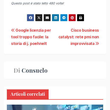
Questo post é stato letto 480 volte!
Navigazione
Google licenzia per
Cisco business
tool troppo facile: la
catalyst: rete pmi non
articoli
storia di j. poehnelt
improvvisata
Di
Consuelo
Articoli correlati