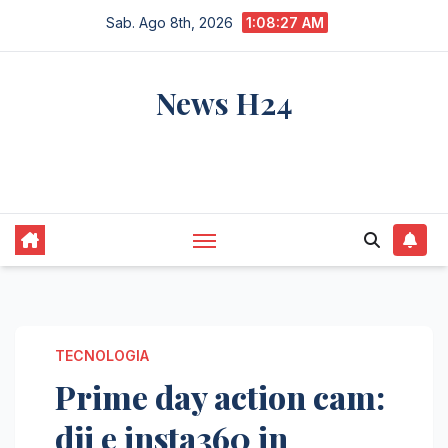
Salta
Sab. Ago 8th, 2026
1:08:28 AM
al
contenuto
News H24
notizie sempre aggiornate dall'italia e dal
mondo
TECNOLOGIA
Prime day action cam:
dji e insta360 in