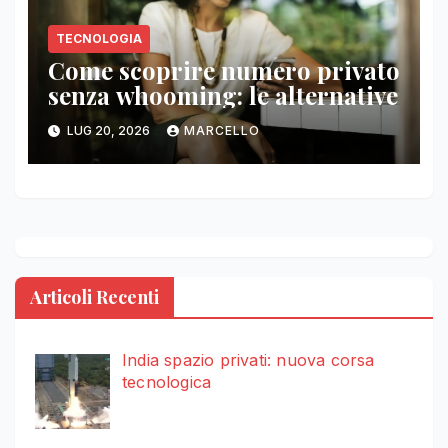
TECNOLOGIA
Come scoprire numero privato
senza whooming: le alternative
LUG 20, 2026
MARCELLO
Articoli Recenti
India spazio privati: nuova corsa
tecnologica