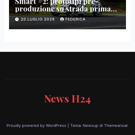
Smart #2: prototipi pre-
produzione su strada prima
del paris motor show 2026
20 LUGLIO 2026
FEDERICA
News H24
Proudly powered by WordPress
|
Tema: Newsup di
Themeansar
.