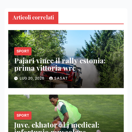
Articoli correlati
SPORT
Pajari vince il rally estonia:
prima vittoria wrc
LUG 20, 2026
SASAT
SPORT
Juve, ekhator al j medical: