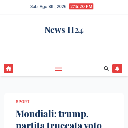
Salta
Sab. Ago 8th, 2026
2:15:21 PM
al
contenuto
News H24
notizie sempre aggiornate dall'italia e dal
mondo
SPORT
Mondiali: trump,
partita truccata voto