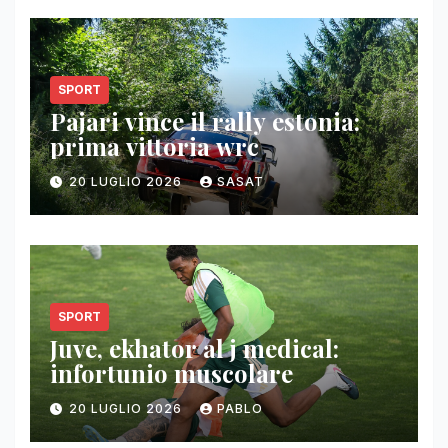
SPORT
Pajari vince il rally estonia:
prima vittoria wrc
20 LUGLIO 2026
SASAT
SPORT
Juve, ekhator al j medical:
infortunio muscolare
20 LUGLIO 2026
PABLO