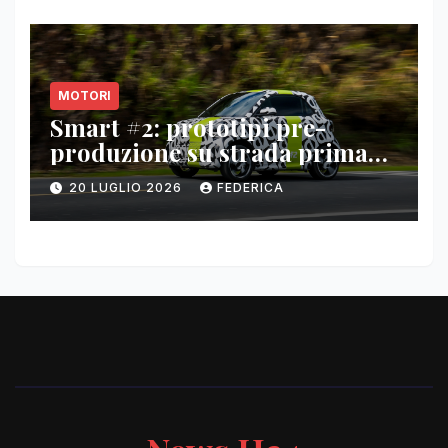
MOTORI
Smart #2: prototipi pre-
produzione su strada prima
del paris motor show 2026
20 LUGLIO 2026
FEDERICA