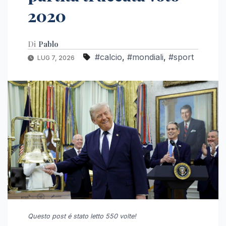
2020
Di
Pablo
#calcio
,
#mondiali
,
#sport
LUG 7, 2026
Questo post é stato letto 550 volte!