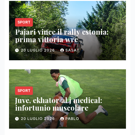
SPORT
Pajari vince il rally estonia:
prima vittoria wrc
20 LUGLIO 2026
SASAT
SPORT
Juve, ekhator al j medical:
infortunio muscolare
20 LUGLIO 2026
PABLO