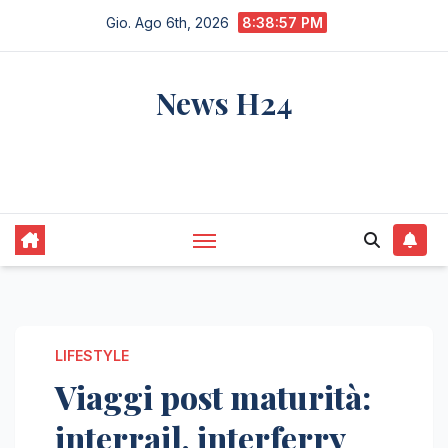
Salta
Gio. Ago 6th, 2026
8:38:57 PM
al
contenuto
News H24
notizie sempre aggiornate dall'italia e dal
mondo
LIFESTYLE
Viaggi post maturità:
interrail, interferry