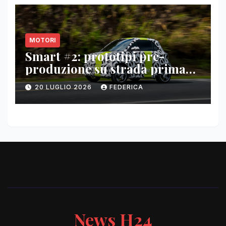
MOTORI
Smart #2: prototipi pre-
produzione su strada prima
del paris motor show 2026
20 LUGLIO 2026
FEDERICA
News H24