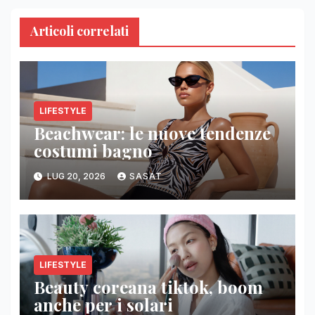
Articoli correlati
LIFESTYLE
Beachwear: le nuove tendenze
costumi bagno
LUG 20, 2026
SASAT
LIFESTYLE
Beauty coreana tiktok, boom
anche per i solari