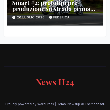
Smart #2: prototipi pre-
produzione su strada prima
del paris motor show 2026
20 LUGLIO 2026
FEDERICA
News H24
Proudly powered by WordPress
|
Tema: Newsup di
Themeansar
.