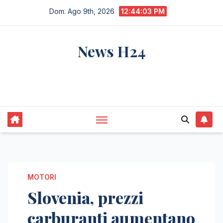
Salta
Dom. Ago 9th, 2026
12:44:04 PM
al
contenuto
News H24
notizie sempre aggiornate dall'italia e dal
mondo
MOTORI
Slovenia, prezzi
carburanti aumentano