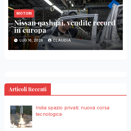
MOTORI
Nissan qashqai, vendite record
in europa
LUG 16, 2026
CLAUDIA
Articoli Recenti
India spazio privati: nuova corsa
tecnologica