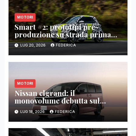
MOTORI
Smart #2: prototipi pre-
produzione su strada prima
del paris motor show 2026
LUG 20, 2026
FEDERICA
MOTORI
Nissan elgrand: il
monovolume debutta sul
mercato giapponese
LUG 18, 2026
FEDERICA