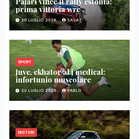
Pajari vince il rally estonia:
prima vittoria wrc
20 LUGLIO 2026
SASAT
SPORT
Juve, ekhator al j medical:
infortunio muscolare
20 LUGLIO 2026
PABLO
MOTORI