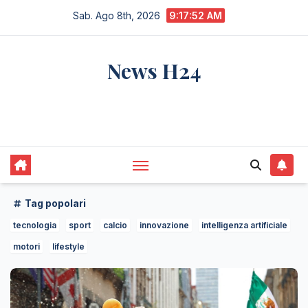
Salta
Sab. Ago 8th, 2026
9:17:54 AM
al
contenuto
News H24
notizie sempre aggiornate dall'italia e dal
mondo
Tag popolari
tecnologia
sport
calcio
innovazione
intelligenza artificiale
motori
lifestyle